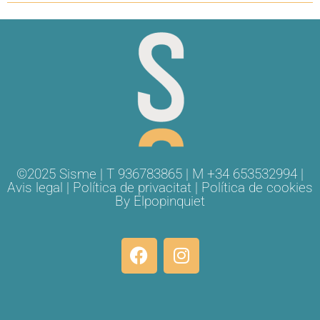
©2025 Sisme | T 936783865 | M +34 653532994 |
Avis legal
|
Política de privacitat
|
Política de cookies
By
Elpopinquiet