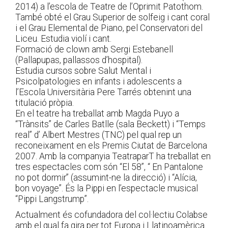
2014) a l’escola de Teatre de l’Oprimit Patothom.
També obté el Grau Superior de solfeig i cant coral
i el Grau Elemental de Piano, pel Conservatori del
Liceu. Estudia violí i cant.
Formació de clown amb Sergi Estebanell
(Pallapupas, pallassos d’hospital).
Estudia cursos sobre Salut Mental i
Psicolpatologies en infants i adolescents a
l’Escola Universitària Pere Tarrés obtenint una
titulació pròpia.
En el teatre ha treballat amb Magda Puyo a
“Trànsits” de Carles Batlle (sala Beckett) i “Temps
real” d’ Albert Mestres (TNC) pel qual rep un
reconeixament en els Premis Ciutat de Barcelona
2007. Amb la companyia TeatraparT ha treballat en
tres espectacles com són “El 58”, “ En Pantalone
no pot dormir” (assumint-ne la direcció) i “Alícia,
bon voyage”. És la Pippi en l’espectacle musical
“Pippi Langstrump”.
Actualment és cofundadora del col·lectiu Colabse
amb el qual fa gira per tot Europa i Llatinoamèrica