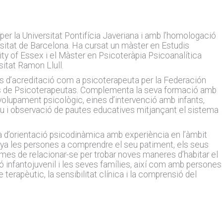
per la Universitat Pontifícia Javeriana i amb l’homologació
rsitat de Barcelona. Ha cursat un màster en Estudis
sity of Essex i el Màster en Psicoteràpia Psicoanalítica
itat Ramon Llull.
 d’acreditació com a psicoterapeuta per la Federación
 de Psicoterapeutas. Complementa la seva formació amb
olupament psicològic, eines d’intervenció amb infants,
iu i observació de pautes educatives mitjançant el sistema
a d’orientació psicodinàmica amb experiència en l’àmbit
nya les persones a comprendre el seu patiment, els seus
mes de relacionar-se per trobar noves maneres d’habitar el
 infantojuvenil i les seves famílies, així com amb persones
le terapèutic, la sensibilitat clínica i la comprensió del