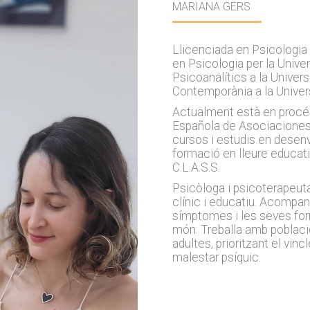
MARIANA GERS
Llicenciada en Psicologia 
en Psicologia per la Unive
Psicoanalítics a la Univer
Contemporània a la Univers
Actualment està en procés
Española de Asociaciones
cursos i estudis en desenv
formació en lleure educat
C.L.A.S.S.
Psicòloga i psicoterapeut
clínic i educatiu. Acompa
símptomes i les seves for
món. Treballa amb població
adultes, prioritzant el vinc
malestar psíquic.