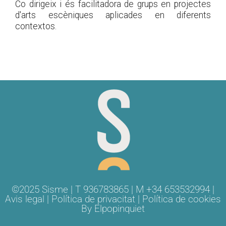
Co dirigeix i és facilitadora de grups en projectes
d'arts escèniques aplicades en diferents
contextos.
©2025 Sisme | T 936783865 | M +34 653532994 |
Avis legal
|
Política de privacitat
|
Política de cookies
By
Elpopinquiet