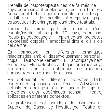
Treballa de psicoterapeuta des de fa més de 15
anys acompanyant adolescents, adults i famílies.
Actualment treballa com a psicòloga fent teràpia
d’adults/es i de parella. Acompanya grups
terapèutics i de criança, aplicant eines teatrals.
També ha format part del claustre d’una
escola/institut al llarg de 10 anys, coordinant
l’equip psicopedagògic i implementant projectes
d’expressió corporal i emocional dins el dia a dia
del centre.
És formadora en diferents temàtiques
relacionades amb el desenvolupament personal i
grupal, l’autoconeixement i l’acompanyament
emocional. Els col·lectius amb qui porta més anys
intervenint són els col·lectius de mestres,
bombers/es i en el món de la dansa.
Ha col·laborat en diferents projectes d’arts
escèniques aplicades amb l’equip d’Art&Coop. I
actualment codirigeix i és facilitadora de grups en
projectes d'arts escèniques (dansa i teatre)
aplicades en diferents contextos.
És professora col·laboradora del Conservatori
Superior de Dansa de l’Institut del Teatre on